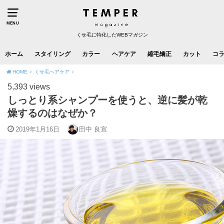
MENU
くせ毛に特化したWEBマガジン
ホーム
スタイリング
カラー
ヘアケア
縮毛矯正
カット
コ
HOME
くせ毛ヘアケア
5,393 views
しっとり系シャンプーを使うと、逆に髪が乾
燥するのはなぜか？
2019年1月16日
田中 良宣