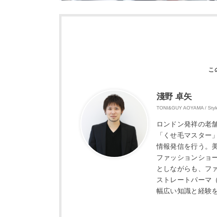
淺野 卓矢
TONI&GUY AOYAMA / Style
ロンドン発祥の老舗サロンT
「くせ毛マスター
情報発信を行う。
ファッションショ
としながらも、フ
ストレートパーマ
幅広い知識と経験